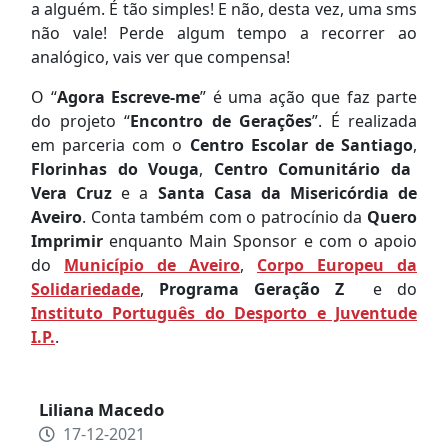
a alguém. É tão simples! E não, desta vez, uma sms
não vale! Perde algum tempo a recorrer ao
analógico, vais ver que compensa!
O “
Agora Escreve-me
” é uma ação que faz parte
do projeto “
Encontro de Gerações
”. É realizada
em parceria com o
Centro Escolar de Santiago
,
Florinhas do Vouga
,
Centro Comunitário da
Vera Cruz
e a
Santa Casa da Misericórdia de
Aveiro
. Conta também com o patrocínio da
Quero
Imprimir
enquanto Main Sponsor e com o apoio
do
Município de Aveiro
,
Corpo Europeu da
Solidariedade
,
Programa Geração Z
e do
Instituto Português do Desporto e Juventude
I.P.
.
Liliana Macedo
17-12-2021