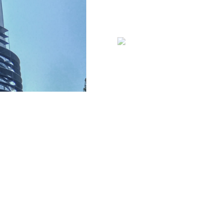
 RELACIONADAS
OPORTUNIDADE
DE SVE NA
AGORA AVEIRO
26-12-2016
POR “MEDIA”
ACIMA DA
MÉDIA
28-03-2022