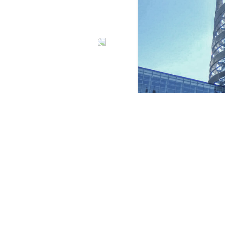
Europeia presentes em Estrasburg
ideias sobre o futuro da Europa, 
EYE. Este evento tem este ano p
vez que se insere no processo de
a conferência sobre o futuro d
dos dois dias de evento presenc
discutidas e exploradas em 
workshops. Os temas abranger
alterações climáticas, sustentab
e democracia. No final, as ideias
melhores sido consolidadas nu
discutido no debate político da C
A localização do evento por si 
aliando a isso a presença de jo
discutir o futuro desta, conferiu
tentativa de aproximação dos j
decisões é, de facto, de louvar, 
é necessário ouvir as nossas v