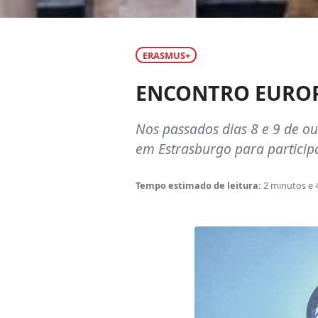
ERASMUS+
ENCONTRO EUROP
Nos passados dias 8 e 9 de o
em Estrasburgo para particip
Tempo estimado de leitura:
2 minutos e 
© Joel Cardoso
Foram mais de 4500 os jovens d