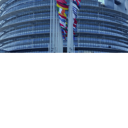
o para discutir e partilhar
nesta que foi a 3ª edição do
articular importância, uma
 consulta da juventude para
NOTÍCIAS
a Europa (CoFoE). Ao longo
ial, muitas foram as ideias
diferentes conversas e
am diversas áreas, como
ilidade ou direitos humanos
 foram votadas, tendo as 20
m relatório apresentado e
onferência.
só já o tornava especial; e
vens de toda a Europa para
-lhe um enorme potencial. A
ovens europeus à zona das
porque nós somos o futuro, e
ozes já, para que o futuro