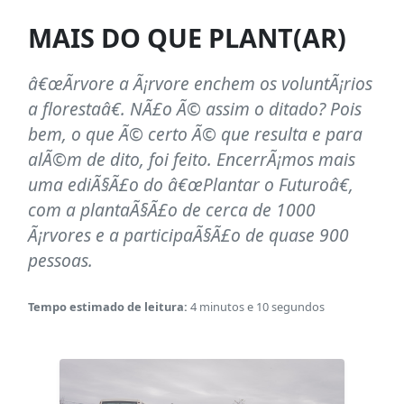
MAIS DO QUE PLANT(AR)
â€œÃrvore a Ã¡rvore enchem os voluntÃ¡rios
a florestaâ€. NÃ£o Ã© assim o ditado? Pois
bem, o que Ã© certo Ã© que resulta e para
alÃ©m de dito, foi feito. EncerrÃ¡mos mais
uma ediÃ§Ã£o do â€œPlantar o Futuroâ€,
com a plantaÃ§Ã£o de cerca de 1000
Ã¡rvores e a participaÃ§Ã£o de quase 900
pessoas.
Tempo estimado de leitura:
4 minutos e 10 segundos