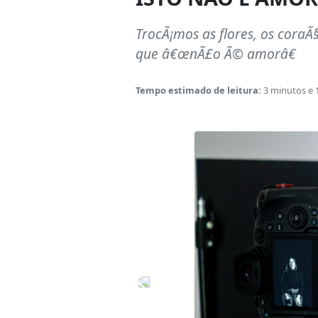
TrocÃ¡mos as flores, os cora
que â€œnÃ£o Ã© amorâ€
Tempo estimado de leitura:
3 minutos e 