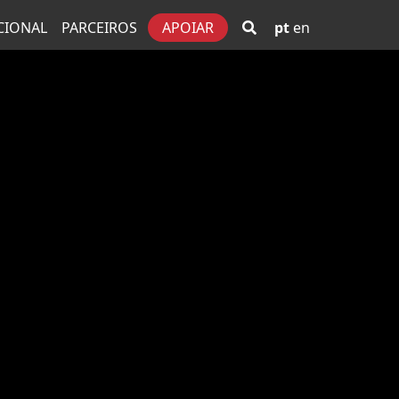
CIONAL
PARCEIROS
APOIAR
pt
en
incipal