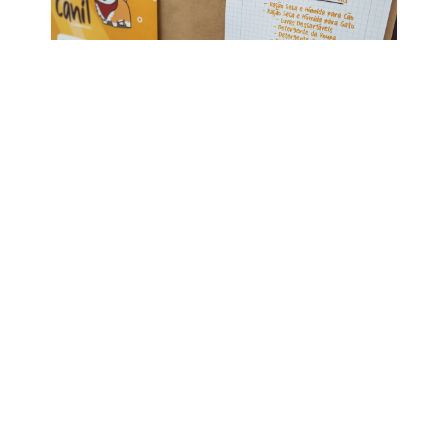
UM GESTO DE AMOR COM PATAS E
PROPÓSITO
20-06-2025
ISTO NÃO É AMOR!
22-02-2021