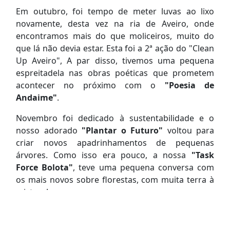
Em outubro, foi tempo de meter luvas ao lixo
novamente, desta vez na ria de Aveiro, onde
encontramos mais do que moliceiros, muito do
que lá não devia estar. Esta foi a 2ª ação do "Clean
Up Aveiro", A par disso, tivemos uma pequena
espreitadela nas obras poéticas que prometem
acontecer no próximo com o
"Poesia de
Andaime"
.
Novembro foi dedicado à sustentabilidade e o
nosso adorado
"Plantar o Futuro"
voltou para
criar novos apadrinhamentos de pequenas
árvores. Como isso era pouco, a nossa
"Task
Force Bolota"
, teve uma pequena conversa com
os mais novos sobre florestas, com muita terra à
mistura!
Dezembro, por fim! Recebemos um
prémio de
"Projeto Inspirador do Ano"
da Agência Nacional