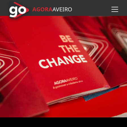
AGORA
A
VEIRO
Avançar para o conteúdo pr