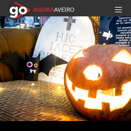
AGORA
A
VEIRO
Avançar para o conteúdo pr