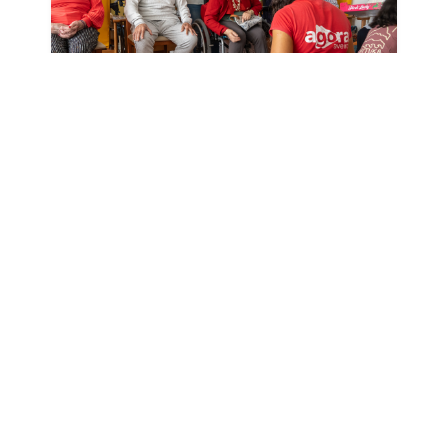
ALEGRIA SEM BARREIRAS!
03-10-2024
O CAFÉ SUSPENSO ESTÁ NA GERAÇÃO
Z
29-07-2017