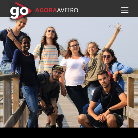
AGORA
A
VEIRO
Avançar para o conteúdo pr