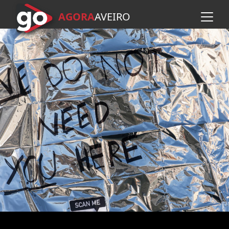
AGORA
A
VEIRO
Avançar para o conteúdo pr