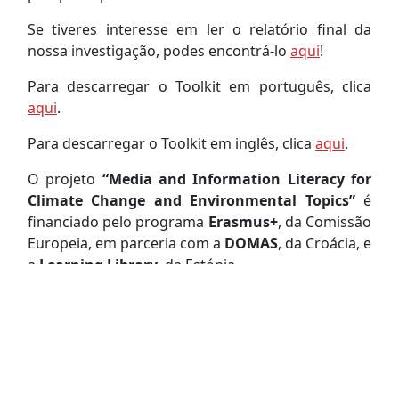
Se tiveres interesse em ler o relatório final da
nossa investigação, podes encontrá-lo
aqui
!
Para descarregar o Toolkit em português, clica
aqui
.
Para descarregar o Toolkit em inglês, clica
aqui
.
O projeto
“Media and Information Literacy for
Climate Change and Environmental Topics”
é
financiado pelo programa
Erasmus+
, da Comissão
Europeia, em parceria com a
DOMAS
, da Croácia, e
a
Learning Library
, da Estónia.
NataÅ¡a GoloÅ¡in
20-12-2024